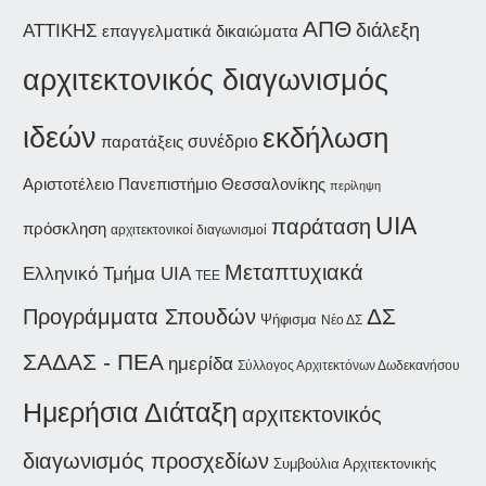
ΑΠΘ
διάλεξη
ΑΤΤΙΚΗΣ
επαγγελματικά δικαιώματα
αρχιτεκτονικός διαγωνισμός
ιδεών
εκδήλωση
συνέδριο
παρατάξεις
Αριστοτέλειο Πανεπιστήμιο Θεσσαλονίκης
περίληψη
UIA
παράταση
πρόσκληση
αρχιτεκτονικοί διαγωνισμοί
Μεταπτυχιακά
Ελληνικό Τμήμα UIA
ΤΕΕ
Προγράμματα Σπουδών
ΔΣ
Ψήφισμα
Νέο ΔΣ
ΣΑΔΑΣ - ΠΕΑ
ημερίδα
Σύλλογος Αρχιτεκτόνων Δωδεκανήσου
Ημερήσια Διάταξη
αρχιτεκτονικός
διαγωνισμός προσχεδίων
Συμβούλια Αρχιτεκτονικής