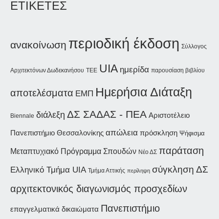
ΕΤΙΚΕΤΕΣ
περιοδική έκδοση
ανακοίνωση
Σύλλογος
UIA
ημερίδα
Αρχιτεκτόνων Δωδεκανήσου
παρουσίαση βιβλίου
ΤΕΕ
Ημερήσια Διάταξη
αποτελέσματα
ΕΜΠ
ΔΣ ΣΑΔΑΣ - ΠΕΑ
διάλεξη
Αριστοτέλειο
Biennale
απώλεια
Πανεπιστήμιο Θεσσαλονίκης
πρόσκληση
Ψήφισμα
παράταση
Μεταπτυχιακό Πρόγραμμα Σπουδών
Νέο ΔΣ
σύγκληση ΔΣ
Ελληνικό Τμήμα UIA
Τμήμα Αττικής
περίληψη
αρχιτεκτονικός διαγωνισμός προσχεδίων
Πανεπιστήμιο
επαγγελματικά δικαιώματα