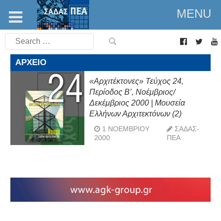
MENU
Search
for:
ΑΡΧΕΊΟ
«Αρχιτέκτονες» Τεύχος 24,
Περίοδος Β’, Νοέμβριος/
Δεκέμβριος 2000 | Μουσεία
Ελλήνων Αρχιτεκτόνων (2)
1 ΝΟΕΜΒΡΊΟΥ
ΣΑΔΑΣ-
2000
ΠΕΑ