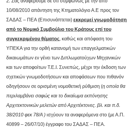
2. Σας αναφέρουμε δε ότι συμφώνως με την από
10/08/2010 απάντηση της Κτηματολόγιο Α.Ε προς τον
ΣΑΔΑΣ – ΠΕΑ (Επισυνάπτεται)
εκκρεμεί γνωμοδότηση
από το Νομικό Συμβούλιο του Κράτους επί του
συγκεκριμένου θέματος
, καθώς και απόφαση του
ΥΠΕΚΑ για την ορθή κατανομή των επαγγελματικών
δικαιωμάτων εν γένει των Διπλωματούχων Μηχανικών
και των αποφοίτων Τ.Ε.Ι. Συνεπώς, μέχρι την έκδοση των
σχετικών γνωμοδοτήσεων και αποφάσεων που πιθανόν
οδηγήσουν σε ορισμένη νομοθετική ρύθμιση (
η οποία θα
περιλαμβάνει σαφώς και το δικαίωμα εκπόνησης
Αρχιτεκτονικών μελετών από Αρχιτέκτονες. βλ. και π.δ.
38/2010 φεκ 78/Α )
ισχύουν τα αναφερόμενα στο (με Α.Π.
40899 – 26/07/10) έγγραφο του ΣΑΔΑΣ – ΠΕΑ.