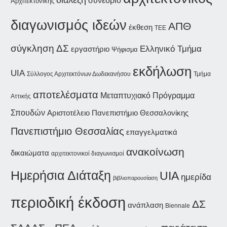
Αρχιτεκτονικής
διαγωνισμός ιδεών
ΑΠΘ
έκθεση
ΤΕΕ
σύγκληση ΔΣ
Ελληνικό Τμήμα
εργαστήριο
Ψήφισμα
εκδήλωση
UIA
Σύλλογος Αρχιτεκτόνων Δωδεκανήσου
Τμήμα
αποτελέσματα
Μεταπτυχιακό Πρόγραμμα
Αττικής
Σπουδών
Αριστοτέλειο Πανεπιστήμιο Θεσσαλονίκης
Πανεπιστήμιο Θεσσαλίας
επαγγελματικά
ανακοίνωση
δικαιώματα
αρχιτεκτονικοί διαγωνισμοί
Ημερήσια Διάταξη
UIA
ημερίδα
βιβλιοπαρουσίαση
περιοδική έκδοση
ΔΣ
ανάπλαση
Biennale