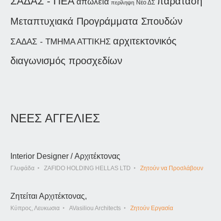
ΣΑΔΑΣ - ΠΕΑ
παράταση
απώλεια
Νέο ΔΣ
περίληψη
Μεταπτυχιακά Προγράμματα Σπουδών
αρχιτεκτονικός
ΣΑΔΑΣ - ΤΜΗΜΑ ΑΤΤΙΚΗΣ
διαγωνισμός προσχεδίων
ΝΕΕΣ ΑΓΓΕΛΙΕΣ
Interior Designer / Αρχιτέκτονας
Γλυφάδα
ZAFIDO HOLDING HELLAS LTD
Ζητούν να Προσλάβουν
Ζητείται Αρχιτέκτονας,
Κύπρος, Λευκωσια
AVasiliou Architects
Ζητούν Εργασία