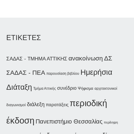
ΕΤΙΚΕΤΕΣ
ανακοίνωση
ΔΣ
ΣΑΔΑΣ - ΤΜΗΜΑ ΑΤΤΙΚΗΣ
Ημερήσια
ΣΑΔΑΣ - ΠΕΑ
παρουσίαση βιβλίου
Διάταξη
συνέδριο
Ψήφισμα
Τμήμα Αττικής
αρχιτεκτονικοί
περιοδική
διάλεξη
παρατάξεις
διαγωνισμοί
έκδοση
Πανεπιστήμιο Θεσσαλίας
περίληψη