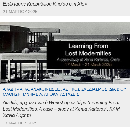
Επέκτασης Καρραδείου Κτιρίου στη Χίο»
21 ΜΑΡΤΊΟΥ 2025
ΑΚΑΔΗΜΑΪΚΆ, ΑΝΑΚΟΙΝΏΣΕΙΣ, ΑΣΤΙΚΌΣ ΣΧΕΔΙΑΣΜΌΣ, ΔΙΆ ΒΊΟΥ
ΜΆΘΗΣΗ, ΜΝΗΜΕΊΑ, ΑΠΟΚΑΤΑΣΤΆΣΕΙΣ
Διεθνές αρχιτεκτονικό Workshop με θέμα “Learning From
Lost Modernities. A case – study at Xenia Karteros”, ΚΑΜ
Χανιά / Κρήτη
17 ΜΑΡΤΊΟΥ 2025