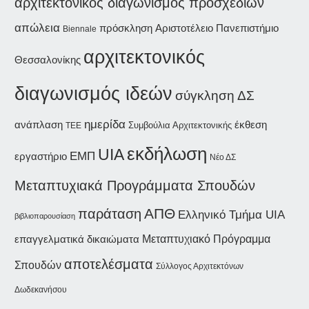
αρχιτεκτονικός διαγωνισμός προσχεδίων
απώλεια
Αριστοτέλειο Πανεπιστήμιο
πρόσκληση
Biennale
αρχιτεκτονικός
Θεσσαλονίκης
διαγωνισμός ιδεών
σύγκληση ΔΣ
ημερίδα
ανάπλαση
έκθεση
Συμβούλια Αρχιτεκτονικής
ΤΕΕ
εκδήλωση
UIA
ΕΜΠ
εργαστήριο
Νέο ΔΣ
Μεταπτυχιακά Προγράμματα Σπουδών
παράταση
ΑΠΘ
Ελληνικό Τμήμα UIA
βιβλιοπαρουσίαση
επαγγελματικά δικαιώματα
Μεταπτυχιακό Πρόγραμμα
αποτελέσματα
Σπουδών
Σύλλογος Αρχιτεκτόνων
Δωδεκανήσου