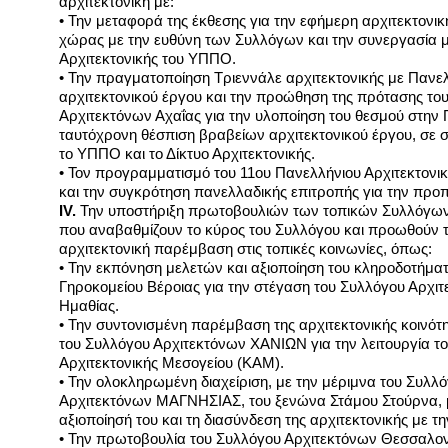
αρχιτεκτονική με:
• Την μεταφορά της έκθεσης για την εφήμερη αρχιτεκτονική
χώρας με την ευθύνη των Συλλόγων και την συνεργασία μ
Αρχιτεκτονικής του ΥΠΠΟ.
• Την πραγματοποίηση Τριεννάλε αρχιτεκτονικής με Πανε
αρχιτεκτονικού έργου και την προώθηση της πρότασης το
Αρχιτεκτόνων Αχαΐας για την υλοποίηση του θεσμού στην 
ταυτόχρονη θέσπιση βραβείων αρχιτεκτονικού έργου, σε 
το ΥΠΠΟ και το Δίκτυο Αρχιτεκτονικής.
• Τον προγραμματισμό του 11ου Πανελλήνιου Αρχιτεκτονι
και την συγκρότηση πανελλαδικής επιτροπής για την προ
IV.
Την υποστήριξη πρωτοβουλιών των τοπικών Συλλόγω
που αναβαθμίζουν το κύρος του Συλλόγου και προωθούν 
αρχιτεκτονική παρέμβαση στις τοπικές κοινωνίες, όπως:
• Την εκπόνηση μελετών και αξιοποίηση του κληροδοτήματ
Γηροκομείου Βέροιας για την στέγαση του Συλλόγου Αρχι
Ημαθίας.
• Την συντονισμένη παρέμβαση της αρχιτεκτονικής κοινότη
του Συλλόγου Αρχιτεκτόνων ΧΑΝΙΩΝ για την λειτουργία τ
Αρχιτεκτονικής Μεσογείου (ΚΑΜ).
• Την ολοκληρωμένη διαχείριση, με την μέριμνα του Συλλ
Αρχιτεκτόνων ΜΑΓΝΗΣΙΑΣ, του ξενώνα Στάμου Στούρνα, 
αξιοποίησή του και τη διασύνδεση της αρχιτεκτονικής με τη
• Την πρωτοβουλία του Συλλόγου Αρχιτεκτόνων Θεσσαλον