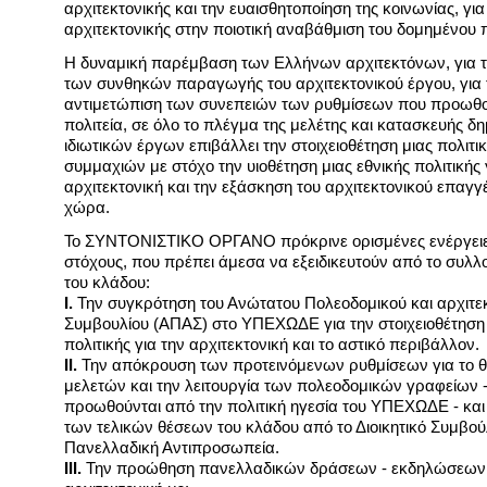
αρχιτεκτονικής και την ευαισθητοποίηση της κοινωνίας, για
αρχιτεκτονικής στην ποιοτική αναβάθμιση του δομημένου 
Η δυναμική παρέμβαση των Ελλήνων αρχιτεκτόνων, για τ
των συνθηκών παραγωγής του αρχιτεκτονικού έργου, για 
αντιμετώπιση των συνεπειών των ρυθμίσεων που προωθο
πολιτεία, σε όλο το πλέγμα της μελέτης και κατασκευής δ
ιδιωτικών έργων επιβάλλει την στοιχειοθέτηση μιας πολιτι
συμμαχιών με στόχο την υιοθέτηση μιας εθνικής πολιτικής 
αρχιτεκτονική και την εξάσκηση του αρχιτεκτονικού επαγγ
χώρα.
Το ΣΥΝΤΟΝΙΣΤΙΚΟ ΟΡΓΑΝΟ πρόκρινε ορισμένες ενέργειες
στόχους, που πρέπει άμεσα να εξειδικευτούν από το συλλ
του κλάδου:
I.
Την συγκρότηση του Ανώτατου Πολεοδομικού και αρχιτε
Συμβουλίου (ΑΠΑΣ) στο ΥΠΕΧΩΔΕ για την στοιχειοθέτηση 
πολιτικής για την αρχιτεκτονική και το αστικό περιβάλλον.
II.
Την απόκρουση των προτεινόμενων ρυθμίσεων για το θ
μελετών και την λειτουργία των πολεοδομικών γραφείων 
προωθούνται από την πολιτική ηγεσία του ΥΠΕΧΩΔΕ - και
των τελικών θέσεων του κλάδου από το Διοικητικό Συμβούλ
Πανελλαδική Αντιπροσωπεία.
III.
Την προώθηση πανελλαδικών δράσεων - εκδηλώσεων 