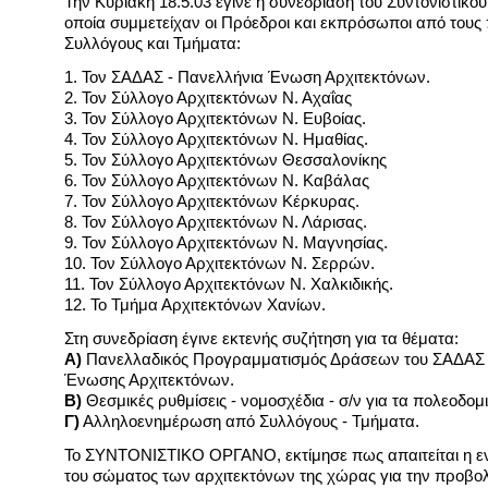
Την Κυριακή 18.5.03 έγινε η συνεδρίαση του Συντονιστικο
οποία συμμετείχαν οι Πρόεδροι και εκπρόσωποι από του
Συλλόγους και Τμήματα:
1. Τον ΣΑΔΑΣ - Πανελλήνια Ένωση Αρχιτεκτόνων.
2. Τον Σύλλογο Αρχιτεκτόνων Ν. Αχαΐας
3. Τον Σύλλογο Αρχιτεκτόνων Ν. Ευβοίας.
4. Τον Σύλλογο Αρχιτεκτόνων Ν. Ημαθίας.
5. Τον Σύλλογο Αρχιτεκτόνων Θεσσαλονίκης
6. Τον Σύλλογο Αρχιτεκτόνων Ν. Καβάλας
7. Τον Σύλλογο Αρχιτεκτόνων Κέρκυρας.
8. Τον Σύλλογο Αρχιτεκτόνων Ν. Λάρισας.
9. Τον Σύλλογο Αρχιτεκτόνων Ν. Μαγνησίας.
10. Τον Σύλλογο Αρχιτεκτόνων Ν. Σερρών.
11. Τον Σύλλογο Αρχιτεκτόνων Ν. Χαλκιδικής.
12. Το Τμήμα Αρχιτεκτόνων Χανίων.
Στη συνεδρίαση έγινε εκτενής συζήτηση για τα θέματα:
Α)
Πανελλαδικός Προγραμματισμός Δράσεων του ΣΑΔΑΣ 
Ένωσης Αρχιτεκτόνων.
Β)
Θεσμικές ρυθμίσεις - νομοσχέδια - σ/ν για τα πολεοδομ
Γ)
Αλληλοενημέρωση από Συλλόγους - Τμήματα.
Το ΣΥΝΤΟΝΙΣΤΙΚΟ ΟΡΓΑΝΟ, εκτίμησε πως απαιτείται η ε
του σώματος των αρχιτεκτόνων της χώρας για την προβολ